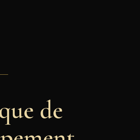
que de
ppement