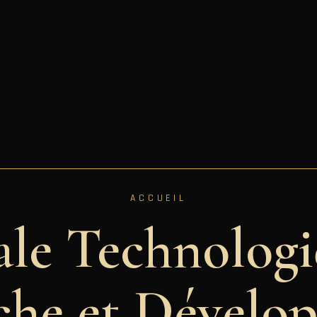
ACCUEIL
ale Technologi
che et Dévelo