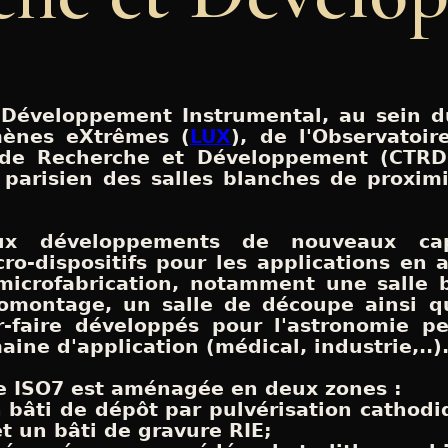
Développement Instrumental, au sein d
mènes eXtrêmes (
LUX
), de l'Observatoi
 de Recherche et Développement (CTRD)
 parisien des salles blanches de proxim
x développements de nouveaux capte
ro-dispositifs pour les applications en 
icrofabrication, notamment une salle 
omontage, un salle de découpe ainsi qu
r-faire développés pour l'astronomie pe
ine d'application (médical, industrie,..)
se ISO7 est aménagée en deux zones :
n bâti de dépôt par pulvérisation cathodi
t un bâti de gravure RIE;